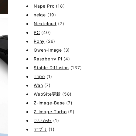
Nape Pro
(18)
neige
(19)
Nextcloud
(7)
PC
(40)
Pony
(26)
Qwen-Image
(3)
Raspberry Pi
(4)
Stable Diffusion
(137)
Tripo
(1)
Wan
(7)
WebSite更新
(58)
Z-Image-Base
(7)
Z-Image-Turbo
(9)
ちいかわ
(1)
アプリ
(1)