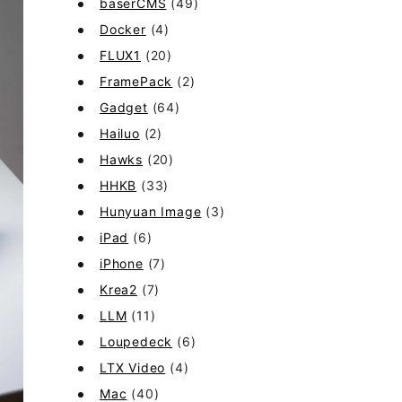
baserCMS
(49)
Docker
(4)
FLUX1
(20)
FramePack
(2)
Gadget
(64)
Hailuo
(2)
Hawks
(20)
HHKB
(33)
Hunyuan Image
(3)
iPad
(6)
iPhone
(7)
Krea2
(7)
LLM
(11)
Loupedeck
(6)
LTX Video
(4)
Mac
(40)