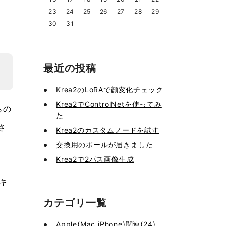
23
24
25
26
27
28
29
30
31
最近の投稿
Krea2のLoRAで顔変化チェック
Krea2でControlNetを使ってみ
らの
た
さ
Krea2のカスタムノードを試す
交換用のボールが届きました
Krea2で2パス画像生成
%キ
カテゴリ一覧
Apple(Mac,iPhone)関連(24)