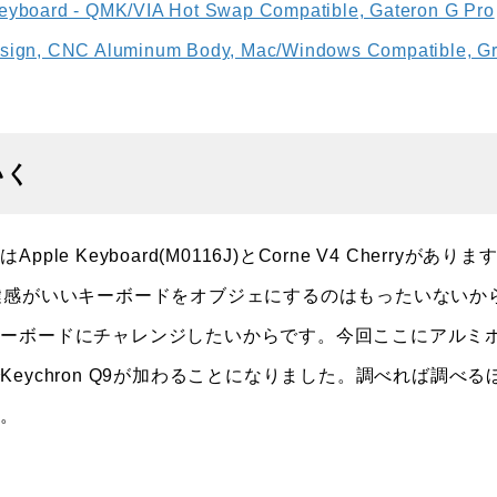
eyboard - QMK/VIA Hot Swap Compatible, Gateron G Pro
esign, CNC Aluminum Body, Mac/Windows Compatible, G
いく
eyboard(M0116J)とCorne V4 Cherryがありま
鍵感がいいキーボードをオブジェにするのはもったいないか
キーボードにチャレンジしたいからです。今回ここにアルミ
ychron Q9が加わることになりました。調べれば調べる
す。