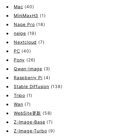
Mac
(40)
MiniMaxH3
(1)
Nape Pro
(18)
neige
(19)
Nextcloud
(7)
PC
(40)
Pony
(26)
Qwen-Image
(3)
Raspberry Pi
(4)
Stable Diffusion
(138)
Tripo
(1)
Wan
(7)
WebSite更新
(58)
Z-Image-Base
(7)
Z-Image-Turbo
(9)