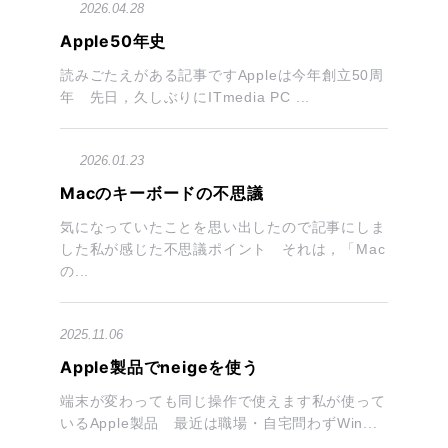
2026.04.28
Apple50年史
読みごたえがある記事ですAppleは今年創立50周
年 先日，久しぶりにITmedia PC ...
2026.01.23
Macのキーボードの不思議
気になっていたことを思い出したので記事にしま
した私が感じた不思議ポイント それは，「Mac
の...
2025.11.06
Apple製品でneigeを使う
端末が変わっても同じ操作で使えます私が使って
いるApple製品 最近は職場・自宅問わずWin...