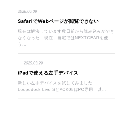
2025.06.09
SafariでWebページが閲覧できない
現在は解決しています数日前から読み込みができ
なくなった 現在，自宅ではNEXTGEARを使
う...
2025.03.29
iPadで使える左手デバイス
新しい左手デバイスを試してみました
Loupedeck Live SとACK05はPC専用 以...