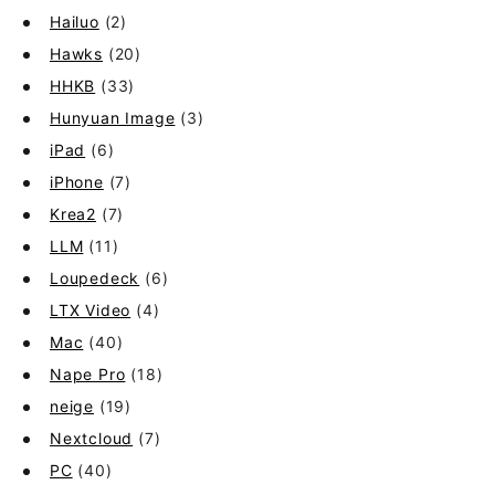
Hailuo
(2)
Hawks
(20)
HHKB
(33)
Hunyuan Image
(3)
iPad
(6)
iPhone
(7)
Krea2
(7)
LLM
(11)
Loupedeck
(6)
LTX Video
(4)
Mac
(40)
Nape Pro
(18)
neige
(19)
Nextcloud
(7)
PC
(40)