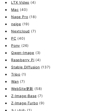
LTX Video
(4)
Mac
(40)
Nape Pro
(18)
neige
(19)
Nextcloud
(7)
PC
(40)
Pony
(26)
Qwen-Image
(3)
Raspberry Pi
(4)
Stable Diffusion
(137)
Tripo
(1)
Wan
(7)
WebSite更新
(58)
Z-Image-Base
(7)
Z-Image-Turbo
(9)
ちいかわ
(1)