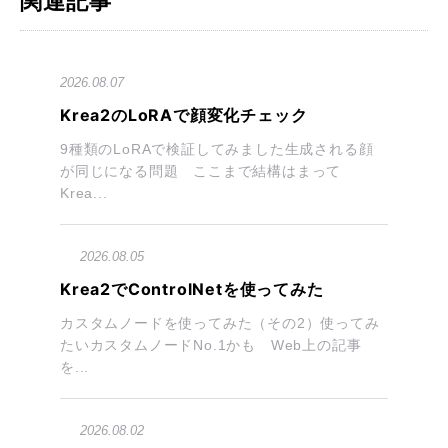
関連記事
2026.08.07
Krea2のLoRAで顔変化チェック
9種類のLoRAで検証してみました生成される顔
が同じになる問題 ここまで結構はまって
Krea...
2026.08.05
Krea2でControlNetを使ってみた
カスタムノードを使ってみた（その2）使ってみ
たいカスタムノードNo.1かも Web上の記事
を...
2026.08.02