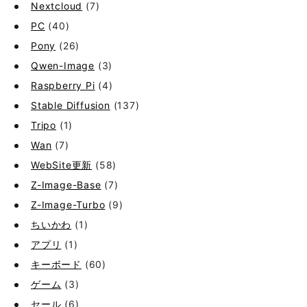
Nextcloud
(7)
PC
(40)
Pony
(26)
Qwen-Image
(3)
Raspberry Pi
(4)
Stable Diffusion
(137)
Tripo
(1)
Wan
(7)
WebSite更新
(58)
Z-Image-Base
(7)
Z-Image-Turbo
(9)
ちいかわ
(1)
アプリ
(1)
キーボード
(60)
ゲーム
(3)
セール
(6)