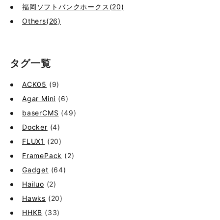
福岡ソフトバンクホークス(20)
Others(26)
タグ一覧
ACK05
(9)
Agar Mini
(6)
baserCMS
(49)
Docker
(4)
FLUX1
(20)
FramePack
(2)
Gadget
(64)
Hailuo
(2)
Hawks
(20)
HHKB
(33)