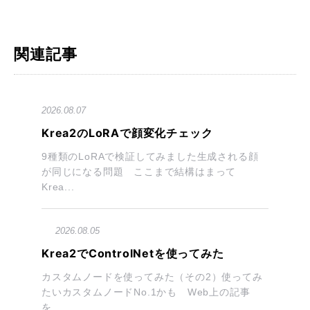
関連記事
2026.08.07
Krea2のLoRAで顔変化チェック
9種類のLoRAで検証してみました生成される顔
が同じになる問題 ここまで結構はまって
Krea...
2026.08.05
Krea2でControlNetを使ってみた
カスタムノードを使ってみた（その2）使ってみ
たいカスタムノードNo.1かも Web上の記事
を...