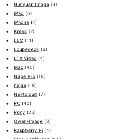
Hunyuan Image
(3)
iPad
(6)
iPhone
(7)
Krea2
(7)
LLM
(11)
Loupedeck
(6)
LTX Video
(4)
Mac
(40)
Nape Pro
(18)
neige
(19)
Nextcloud
(7)
PC
(40)
Pony
(26)
Qwen-Image
(3)
Raspberry Pi
(4)