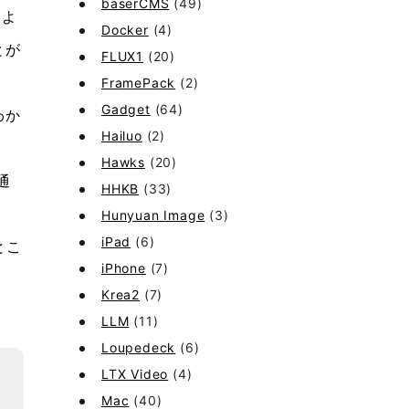
baserCMS
(49)
見よ
Docker
(4)
とが
FLUX1
(20)
FramePack
(2)
Gadget
(64)
わか
Hailuo
(2)
Hawks
(20)
通
HHKB
(33)
Hunyuan Image
(3)
iPad
(6)
とこ
iPhone
(7)
Krea2
(7)
LLM
(11)
Loupedeck
(6)
LTX Video
(4)
Mac
(40)