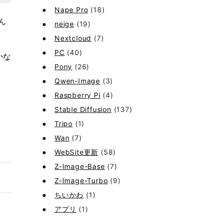
Nape Pro
(18)
ん
neige
(19)
Nextcloud
(7)
PC
(40)
かな
Pony
(26)
Qwen-Image
(3)
Raspberry Pi
(4)
Stable Diffusion
(137)
Tripo
(1)
Wan
(7)
WebSite更新
(58)
Z-Image-Base
(7)
Z-Image-Turbo
(9)
ちいかわ
(1)
アプリ
(1)