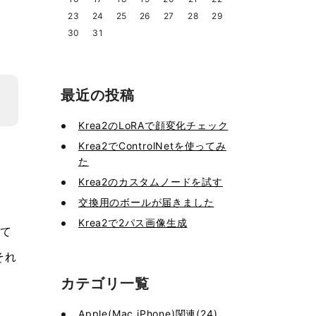
23
24
25
26
27
28
29
30
31
最近の投稿
Krea2のLoRAで顔変化チェック
Krea2でControlNetを使ってみ
た
Krea2のカスタムノードを試す
交換用のボールが届きました
Krea2で2パス画像生成
って
それ
カテゴリ一覧
Apple(Mac,iPhone)関連(24)