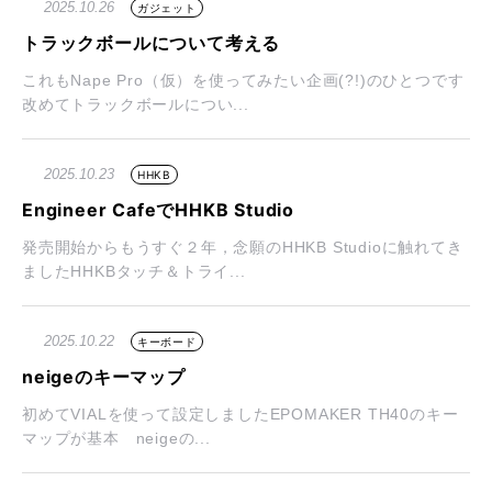
2025.10.26
ガジェット
トラックボールについて考える
これもNape Pro（仮）を使ってみたい企画(?!)のひとつです
改めてトラックボールについ...
2025.10.23
HHKB
Engineer CafeでHHKB Studio
発売開始からもうすぐ２年，念願のHHKB Studioに触れてき
ましたHHKBタッチ＆トライ...
2025.10.22
キーボード
neigeのキーマップ
初めてVIALを使って設定しましたEPOMAKER TH40のキー
マップが基本 neigeの...