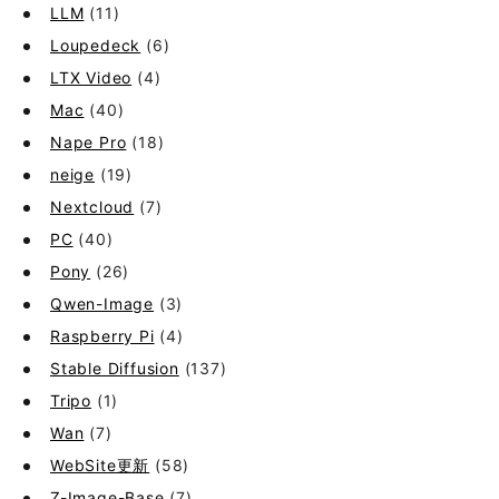
LLM
(11)
Loupedeck
(6)
LTX Video
(4)
Mac
(40)
Nape Pro
(18)
neige
(19)
Nextcloud
(7)
PC
(40)
Pony
(26)
Qwen-Image
(3)
Raspberry Pi
(4)
Stable Diffusion
(137)
Tripo
(1)
Wan
(7)
WebSite更新
(58)
Z-Image-Base
(7)