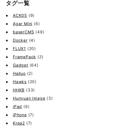
タグ一覧
ACK05
(9)
Agar Mini
(6)
baserCMS
(49)
Docker
(4)
FLUX1
(20)
FramePack
(2)
Gadget
(64)
Hailuo
(2)
Hawks
(20)
HHKB
(33)
Hunyuan Image
(3)
iPad
(6)
iPhone
(7)
Krea2
(7)