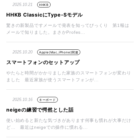
2025.10.21
HHKB
HHKB ClassicにType-Sモデル
驚きの新製品ですメールで発表を知ってびっくり 第1報は
メールで知りました。まさかProfes...
2025.10.20
Apple(Mac,iPhone)関連
スマートフォンのセットアップ
やたらと時間がかかりました家族のスマートフォンが変わり
ました 最近家族が使うスマートフォンが...
2025.10.16
キーボード
neigeの練習で愕然とした話
使い始めると新たな気づきがあります何事も慣れが大事だけ
ど… 最近はneigeでの操作に慣れる...