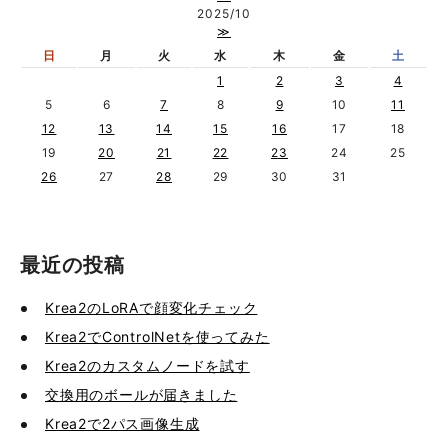
2025/10
≫
日
月
火
水
木
金
土
1
2
3
4
5
6
7
8
9
10
11
12
13
14
15
16
17
18
19
20
21
22
23
24
25
26
27
28
29
30
31
最近の投稿
Krea2のLoRAで顔変化チェック
Krea2でControlNetを使ってみた
Krea2のカスタムノードを試す
交換用のボールが届きました
Krea2で2パス画像生成