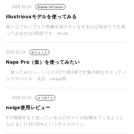
2025.10.15
Stable Diffusion
illustriousモデルを使ってみる
色々なプロンプトで画像生成テストをするのは初めてです使
ってみるのは2回目です illustr...
2025.10.14
ガジェット
Nape Pro（仮）を使ってみたい
「使ってみたい」シリーズ(?!)第2弾です魅力的なポインティ
ングデバイス 先日，neige関...
2025.10.13
キーボード
neige使用レビュー
Xで検索すると使っている人のポストが結構出てくるように
なりました3行30%というサイズのイン...