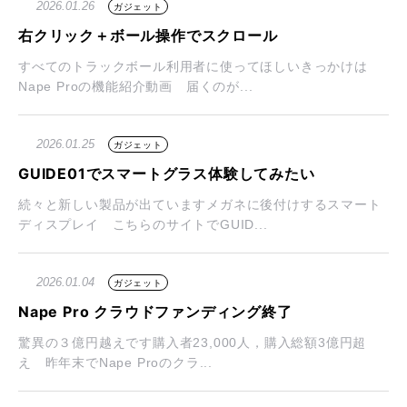
2026.01.26
ガジェット
右クリック＋ボール操作でスクロール
すべてのトラックボール利用者に使ってほしいきっかけは
Nape Proの機能紹介動画 届くのが...
2026.01.25
ガジェット
GUIDE01でスマートグラス体験してみたい
続々と新しい製品が出ていますメガネに後付けするスマート
ディスプレイ こちらのサイトでGUID...
2026.01.04
ガジェット
Nape Pro クラウドファンディング終了
驚異の３億円越えです購入者23,000人，購入総額3億円超
え 昨年末でNape Proのクラ...