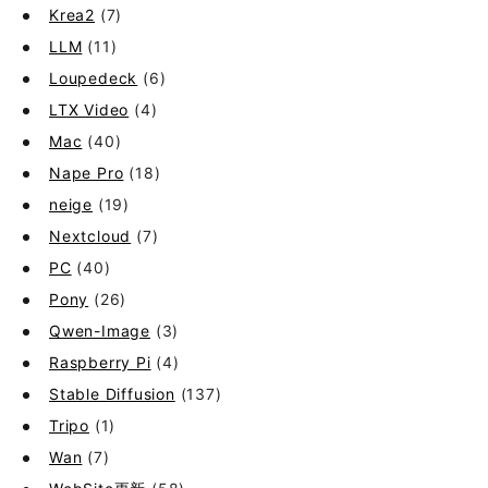
Krea2
(7)
LLM
(11)
Loupedeck
(6)
LTX Video
(4)
Mac
(40)
Nape Pro
(18)
neige
(19)
Nextcloud
(7)
PC
(40)
Pony
(26)
Qwen-Image
(3)
Raspberry Pi
(4)
Stable Diffusion
(137)
Tripo
(1)
Wan
(7)