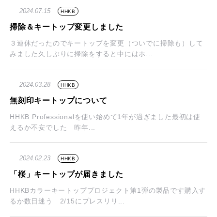
2024.07.15
HHKB
掃除＆キートップ変更しました
３連休だったのでキートップを変更（ついでに掃除も）して
みました久しぶりに掃除をすると中にはホ...
2024.03.28
HHKB
無刻印キートップについて
HHKB Professionalを使い始めて1年が過ぎました最初は使
えるか不安でした 昨年...
2024.02.23
HHKB
「桜」キートップが届きました
HHKBカラーキートッププロジェクト第1弾の製品です購入す
るか数日迷う 2/15にプレスリリ...