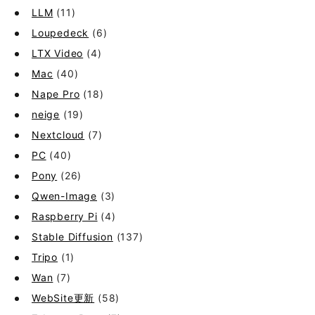
LLM
(11)
Loupedeck
(6)
LTX Video
(4)
Mac
(40)
Nape Pro
(18)
neige
(19)
Nextcloud
(7)
PC
(40)
Pony
(26)
Qwen-Image
(3)
Raspberry Pi
(4)
Stable Diffusion
(137)
Tripo
(1)
Wan
(7)
WebSite更新
(58)