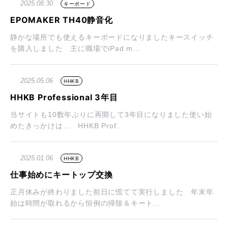
2025.08.30
キーボード
EPOMAKER TH40静音化
静かな場所でも使えるキーボードになりましたキースイッチ
を購入しました 主に職場でiPad m...
2025.05.06
HHKB
HHKB Professional 3年目
当サイトも10数年ぶりに再開して3年目になりました使い始
めたきっかけは… HHKB Prof...
2025.01.06
HHKB
仕事始めにキートップ交換
正月休みが終わりました前日に慌てて実行しました 年末年
始は時間が取れるから恒例の掃除＆キート...