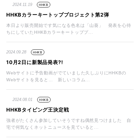
2024.11.19
HHKB
HHKBカラーキートッププロジェクト第2弾
本日より販売開始です気になる色名は「山葵」 発表を心待
ちにしていたHHKBカラーキートッププ...
2024.09.28
HHKB
10月2日に新製品発表?!
Webサイトに予告動画がでていました久しぶりにHHKBの
Webサイトを見ると… 新しいコラム...
2024.08.01
HHKB
HHKBタイピング王決定戦
強者がたくさん参加していそうですね偶然見つけました 自
宅で何気なくネットニュースを見ていると...