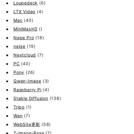
Loupedeck
(6)
LTX Video
(4)
Mac
(40)
MiniMaxH3
()
Nape Pro
(18)
neige
(19)
Nextcloud
(7)
PC
(40)
Pony
(26)
Qwen-Image
(3)
Raspberry Pi
(4)
Stable Diffusion
(138)
Tripo
(1)
Wan
(7)
WebSite更新
(58)
Z-Image-Base
(7)