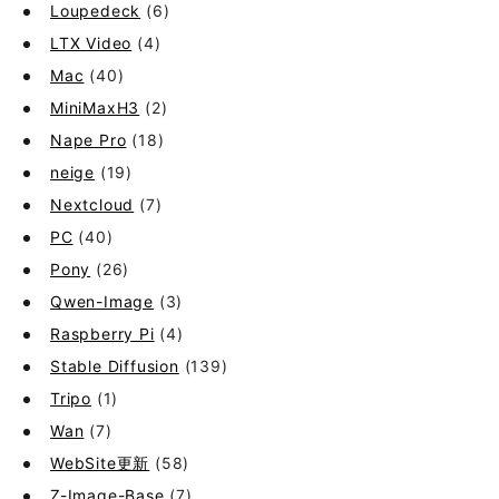
Loupedeck
(6)
LTX Video
(4)
Mac
(40)
MiniMaxH3
(2)
Nape Pro
(18)
neige
(19)
Nextcloud
(7)
PC
(40)
Pony
(26)
Qwen-Image
(3)
Raspberry Pi
(4)
Stable Diffusion
(139)
Tripo
(1)
Wan
(7)
WebSite更新
(58)
Z-Image-Base
(7)