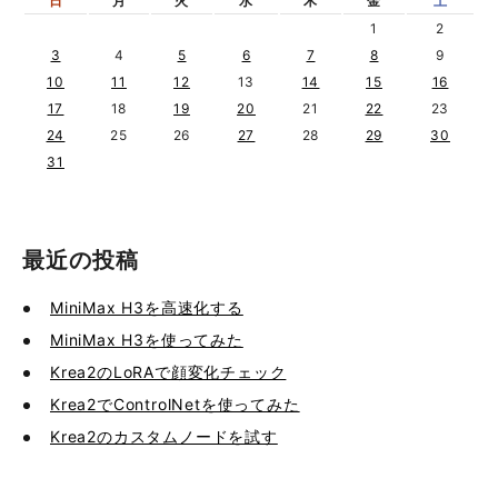
日
月
火
水
木
金
土
1
2
3
4
5
6
7
8
9
10
11
12
13
14
15
16
17
18
19
20
21
22
23
24
25
26
27
28
29
30
31
最近の投稿
MiniMax H3を高速化する
MiniMax H3を使ってみた
Krea2のLoRAで顔変化チェック
Krea2でControlNetを使ってみた
Krea2のカスタムノードを試す