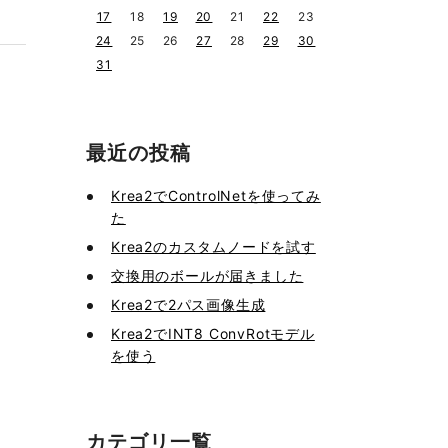
17
18
19
20
21
22
23
24
25
26
27
28
29
30
31
最近の投稿
Krea2でControlNetを使ってみ
た
Krea2のカスタムノードを試す
交換用のボールが届きました
Krea2で2パス画像生成
Krea2でINT8 ConvRotモデル
を使う
カテゴリ一覧