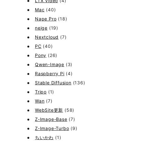
LTX Video
(4)
Mac
(40)
Nape Pro
(18)
neige
(19)
Nextcloud
(7)
PC
(40)
Pony
(26)
Qwen-Image
(3)
Raspberry Pi
(4)
Stable Diffusion
(136)
Tripo
(1)
Wan
(7)
WebSite更新
(58)
Z-Image-Base
(7)
Z-Image-Turbo
(9)
ちいかわ
(1)