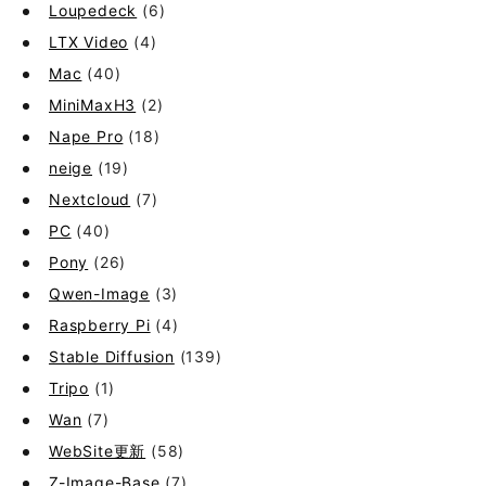
Loupedeck
(6)
LTX Video
(4)
Mac
(40)
MiniMaxH3
(2)
Nape Pro
(18)
neige
(19)
Nextcloud
(7)
PC
(40)
Pony
(26)
Qwen-Image
(3)
Raspberry Pi
(4)
Stable Diffusion
(139)
Tripo
(1)
Wan
(7)
WebSite更新
(58)
Z-Image-Base
(7)