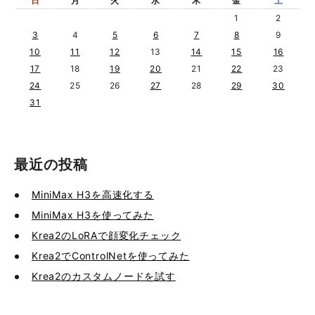
日
月
火
水
木
金
土
1
2
3
4
5
6
7
8
9
10
11
12
13
14
15
16
17
18
19
20
21
22
23
24
25
26
27
28
29
30
31
最近の投稿
MiniMax H3を高速化する
MiniMax H3を使ってみた
Krea2のLoRAで顔変化チェック
Krea2でControlNetを使ってみた
Krea2のカスタムノードを試す