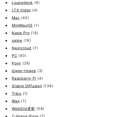
Loupedeck
(6)
LTX Video
(4)
Mac
(40)
MiniMaxH3
(1)
Nape Pro
(18)
neige
(19)
Nextcloud
(7)
PC
(40)
Pony
(26)
Qwen-Image
(3)
Raspberry Pi
(4)
Stable Diffusion
(138)
Tripo
(1)
Wan
(7)
WebSite更新
(58)
Z-Image-Base
(7)