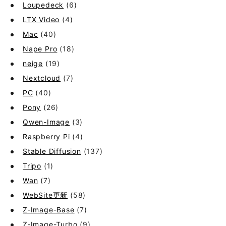
Loupedeck
(6)
LTX Video
(4)
Mac
(40)
Nape Pro
(18)
neige
(19)
Nextcloud
(7)
PC
(40)
Pony
(26)
Qwen-Image
(3)
Raspberry Pi
(4)
Stable Diffusion
(137)
Tripo
(1)
Wan
(7)
WebSite更新
(58)
Z-Image-Base
(7)
Z-Image-Turbo
(9)