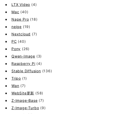
LTX Video
(4)
Mac
(40)
Nape Pro
(18)
neige
(19)
Nextcloud
(7)
PC
(40)
Pony
(26)
Qwen-Image
(3)
Raspberry Pi
(4)
Stable Diffusion
(136)
Tripo
(1)
Wan
(7)
WebSite更新
(58)
Z-Image-Base
(7)
Z-Image-Turbo
(9)