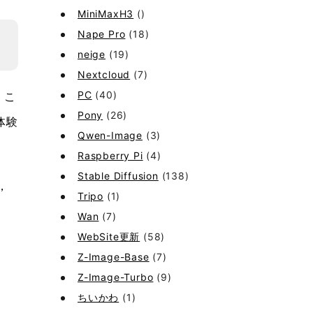
MiniMaxH3
()
Nape Pro
(18)
neige
(19)
Nextcloud
(7)
PC
(40)
。こ
Pony
(26)
体験
Qwen-Image
(3)
Raspberry Pi
(4)
Stable Diffusion
(138)
，
Tripo
(1)
Wan
(7)
WebSite更新
(58)
Z-Image-Base
(7)
Z-Image-Turbo
(9)
ちいかわ
(1)