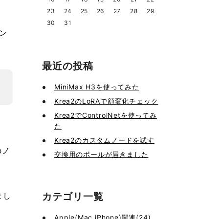
23
24
25
26
27
28
29
30
31
ン
最近の投稿
MiniMax H3を使ってみた
Krea2のLoRAで顔変化チェック
Krea2でControlNetを使ってみ
た
Krea2のカスタムノードを試す
のノ
交換用のボールが届きました
カテゴリ一覧
まし
Apple(Mac,iPhone)関連(24)