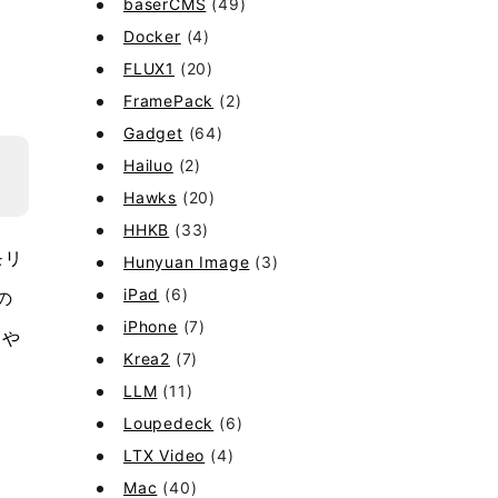
baserCMS
(49)
Docker
(4)
FLUX1
(20)
FramePack
(2)
Gadget
(64)
Hailuo
(2)
Hawks
(20)
HHKB
(33)
モリ
Hunyuan Image
(3)
iPad
(6)
の
iPhone
(7)
トや
Krea2
(7)
LLM
(11)
Loupedeck
(6)
LTX Video
(4)
Mac
(40)