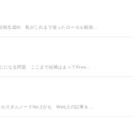
画生成AI 私がこれまで使ったローカル動画...
になる問題 ここまで結構はまってKrea...
タムノードNo.1かも Web上の記事を...