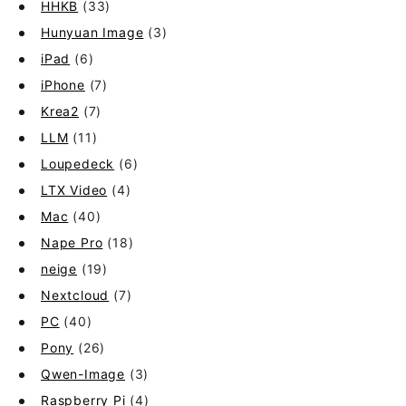
HHKB
(33)
Hunyuan Image
(3)
iPad
(6)
iPhone
(7)
Krea2
(7)
LLM
(11)
Loupedeck
(6)
LTX Video
(4)
Mac
(40)
Nape Pro
(18)
neige
(19)
Nextcloud
(7)
PC
(40)
Pony
(26)
Qwen-Image
(3)
Raspberry Pi
(4)