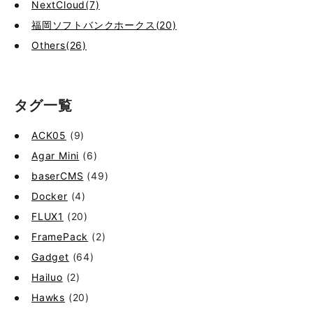
NextCloud(7)
福岡ソフトバンクホークス(20)
Others(26)
タグ一覧
ACK05
(9)
Agar Mini
(6)
baserCMS
(49)
Docker
(4)
FLUX1
(20)
FramePack
(2)
Gadget
(64)
Hailuo
(2)
Hawks
(20)