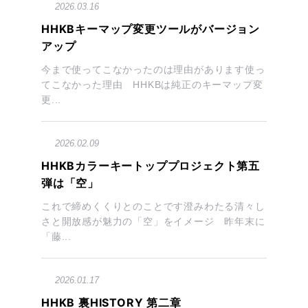
2026.03.16
HHKBキーマップ変更ツールがバージョン
アップ
今まで使ってこなかったのは理由があります使っ
てこなかった理由 HHKBは純正のキーマップ変
更...
2026.02.09
HHKBカラーキートッププロジェクト第五
弾は「空」
これで締めくくりとのことです澄みわたる清々し
さと開放感が魅力の「空」をイメージ 昨年末に
「藤...
2026.01.17
HHKB 裏HISTORY 第二章