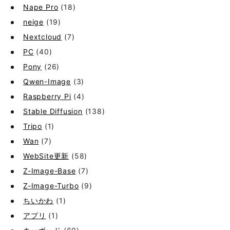
Nape Pro
(18)
neige
(19)
Nextcloud
(7)
PC
(40)
Pony
(26)
Qwen-Image
(3)
Raspberry Pi
(4)
Stable Diffusion
(138)
Tripo
(1)
Wan
(7)
WebSite更新
(58)
Z-Image-Base
(7)
Z-Image-Turbo
(9)
ちいかわ
(1)
アプリ
(1)