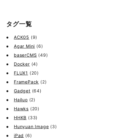
タグ一覧
ACK05
(9)
Agar Mini
(6)
baserCMS
(49)
Docker
(4)
FLUX1
(20)
FramePack
(2)
Gadget
(64)
Hailuo
(2)
Hawks
(20)
HHKB
(33)
Hunyuan Image
(3)
iPad
(6)