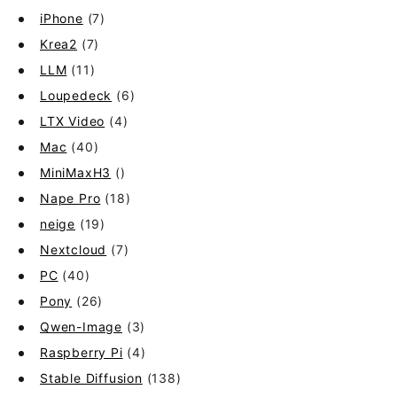
iPhone
(7)
Krea2
(7)
LLM
(11)
Loupedeck
(6)
LTX Video
(4)
Mac
(40)
MiniMaxH3
()
Nape Pro
(18)
neige
(19)
Nextcloud
(7)
PC
(40)
Pony
(26)
Qwen-Image
(3)
Raspberry Pi
(4)
Stable Diffusion
(138)