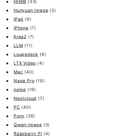
HHKB
(33)
Hunyuan Image
(3)
iPad
(6)
iPhone
(7)
Krea2
(7)
LLM
(11)
Loupedeck
(6)
LTX Video
(4)
Mac
(40)
Nape Pro
(18)
neige
(19)
Nextcloud
(7)
PC
(40)
Pony
(26)
Qwen-Image
(3)
Raspberry Pi
(4)