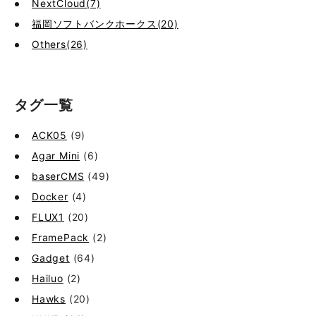
NextCloud(7)
福岡ソフトバンクホークス(20)
Others(26)
タグ一覧
ACK05
(9)
Agar Mini
(6)
baserCMS
(49)
Docker
(4)
FLUX1
(20)
FramePack
(2)
Gadget
(64)
Hailuo
(2)
Hawks
(20)