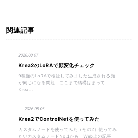
関連記事
2026.08.07
Krea2のLoRAで顔変化チェック
9種類のLoRAで検証してみました生成される顔
が同じになる問題 ここまで結構はまって
Krea...
2026.08.05
Krea2でControlNetを使ってみた
カスタムノードを使ってみた（その2）使ってみ
たいカスタムノードNo.1かも Web上の記事