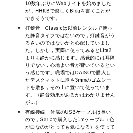
10数年ぶりにWebサイトを始めました
が，HHKBで楽しくBlogを書くことが
できそうです。
打鍵音
Classicは以前レンタルで使っ
た静音タイプではないので，打鍵音がう
るさいのではないかと心配していまし
た。しかし，実際に使ってみるとLite2
よりも静かに感じます。感覚的には耳障
りでない，心地よい音が響いているとい
う感じです。職場ではDAISOで購入し
たデスクマットに厚さ3mmのゴムシー
トを敷き，その上に置いて使っていま
す。（静音効果があるかはわかりません
が…）
有線接続
付属のUSBケーブルは長い
ので，Seriaで購入した1mケーブル（色
が白なのがとっても気になる）を使って