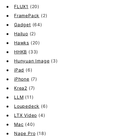
FLUX1
(20)
FramePack
(2)
Gadget
(64)
Hailuo
(2)
Hawks
(20)
HHKB
(33)
Hunyuan Image
(3)
iPad
(6)
iPhone
(7)
Krea2
(7)
LLM
(11)
Loupedeck
(6)
LTX Video
(4)
Mac
(40)
Nape Pro
(18)