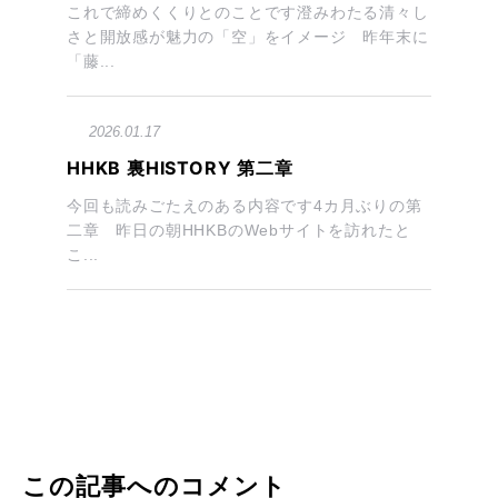
これで締めくくりとのことです澄みわたる清々し
さと開放感が魅力の「空」をイメージ 昨年末に
「藤...
2026.01.17
HHKB 裏HISTORY 第二章
今回も読みごたえのある内容です4カ月ぶりの第
二章 昨日の朝HHKBのWebサイトを訪れたと
こ...
この記事へのコメント