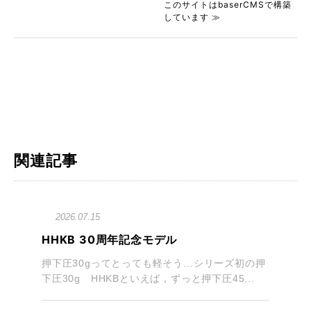
このサイトはbaserCMSで構築
しています ≫
関連記事
2026.07.15
HHKB 30周年記念モデル
押下圧30gってとっても軽そう…シリーズ初の押
下圧30g HHKBといえば，ずっと押下圧45...