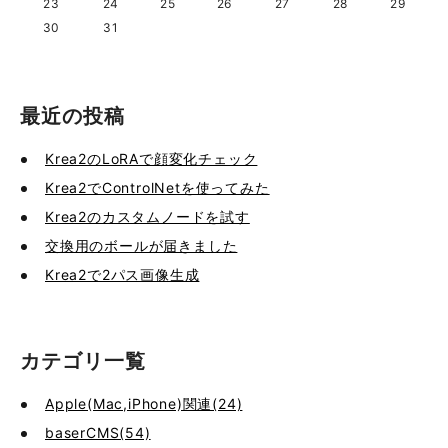
23
24
25
26
27
28
29
30
31
最近の投稿
Krea2のLoRAで顔変化チェック
Krea2でControlNetを使ってみた
Krea2のカスタムノードを試す
交換用のボールが届きました
Krea2で2パス画像生成
カテゴリ一覧
Apple(Mac,iPhone)関連(24)
baserCMS(54)