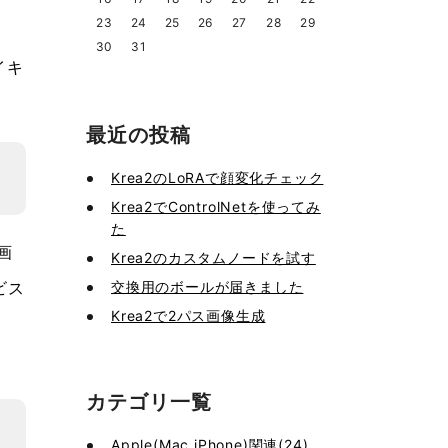
23
24
25
26
27
28
29
30
31
イキ
最近の投稿
Krea2のLoRAで顔変化チェック
Krea2でControlNetを使ってみ
た
画
Krea2のカスタムノードを試す
交換用のボールが届きました
ビス
Krea2で2パス画像生成
カテゴリ一覧
Apple(Mac,iPhone)関連(24)