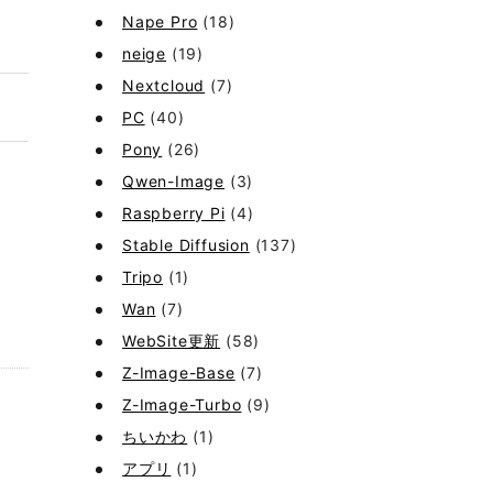
Nape Pro
(18)
neige
(19)
Nextcloud
(7)
PC
(40)
Pony
(26)
Qwen-Image
(3)
Raspberry Pi
(4)
Stable Diffusion
(137)
Tripo
(1)
Wan
(7)
WebSite更新
(58)
Z-Image-Base
(7)
Z-Image-Turbo
(9)
ちいかわ
(1)
アプリ
(1)