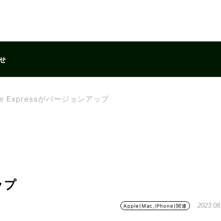
せ
be Expressがバージョンアップ
ップ
2023.08
Apple(Mac,iPhone)関連