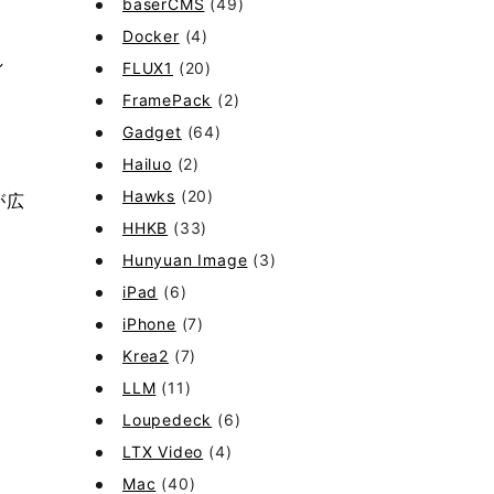
baserCMS
(49)
Docker
(4)
し
FLUX1
(20)
FramePack
(2)
Gadget
(64)
Hailuo
(2)
Hawks
(20)
が広
HHKB
(33)
Hunyuan Image
(3)
iPad
(6)
iPhone
(7)
Krea2
(7)
LLM
(11)
Loupedeck
(6)
LTX Video
(4)
Mac
(40)