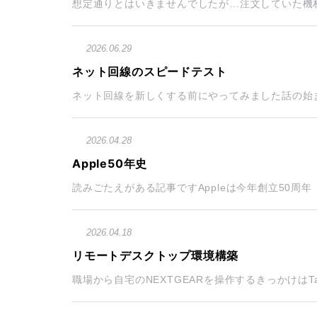
想定通りとはいきませんでしたが…注文していた機材
2026.06.29
ネット回線のスピードテスト
ネット回線を新しくする前にやってみました話の始ま
2026.04.28
Apple50年史
読みごたえがある記事ですAppleは今年創立50周年 先日
2026.04.18
リモートデスクトップ環境構築
職場から自宅のNEXTGEARを操作するきっかけはTai