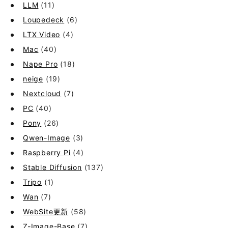
LLM
(11)
Loupedeck
(6)
LTX Video
(4)
Mac
(40)
Nape Pro
(18)
neige
(19)
Nextcloud
(7)
PC
(40)
Pony
(26)
Qwen-Image
(3)
Raspberry Pi
(4)
Stable Diffusion
(137)
Tripo
(1)
Wan
(7)
WebSite更新
(58)
Z-Image-Base
(7)