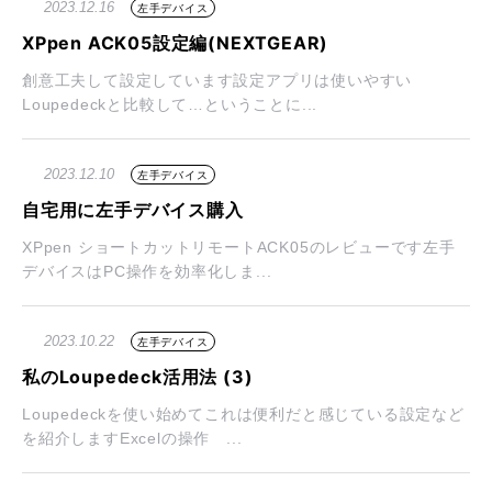
2023.12.16
左手デバイス
XPpen ACK05設定編(NEXTGEAR)
創意工夫して設定しています設定アプリは使いやすい
Loupedeckと比較して…ということに...
2023.12.10
左手デバイス
自宅用に左手デバイス購入
XPpen ショートカットリモートACK05のレビューです左手
デバイスはPC操作を効率化しま...
2023.10.22
左手デバイス
私のLoupedeck活用法 (3)
Loupedeckを使い始めてこれは便利だと感じている設定など
を紹介しますExcelの操作 ...