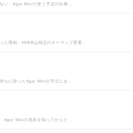
gar Miniで使う予定の白無...
た理由 HHKBは純正のキーマップ変更...
ったAgar Miniが手元にき...
r Miniの存在を知ってからと...