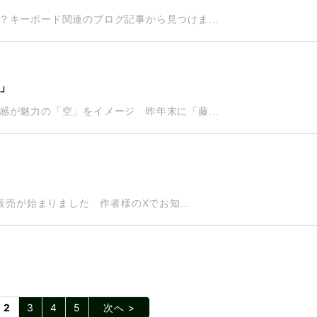
キーボード関連のブログ記事から見つけま...
」
が魅力の「空」をイメージ 昨年末に「藤...
販売が始まりました 作者様のXでお知...
2
3
4
5
次へ >