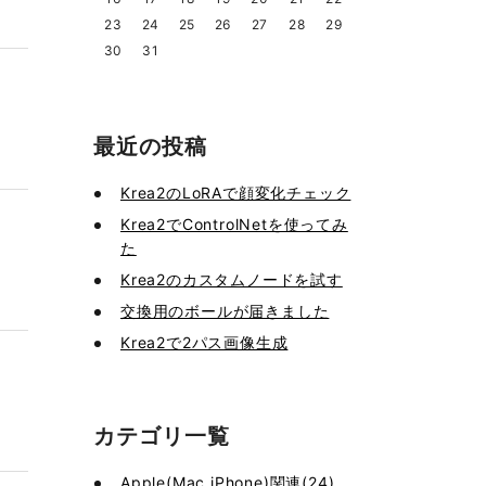
23
24
25
26
27
28
29
30
31
最近の投稿
Krea2のLoRAで顔変化チェック
Krea2でControlNetを使ってみ
た
Krea2のカスタムノードを試す
交換用のボールが届きました
Krea2で2パス画像生成
カテゴリ一覧
Apple(Mac,iPhone)関連(24)