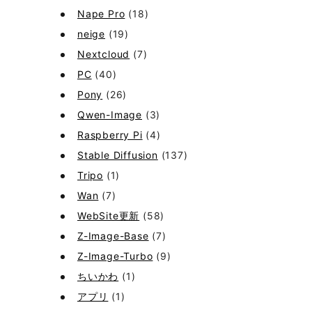
Nape Pro
(18)
neige
(19)
Nextcloud
(7)
PC
(40)
Pony
(26)
Qwen-Image
(3)
Raspberry Pi
(4)
Stable Diffusion
(137)
Tripo
(1)
Wan
(7)
WebSite更新
(58)
Z-Image-Base
(7)
Z-Image-Turbo
(9)
ちいかわ
(1)
アプリ
(1)