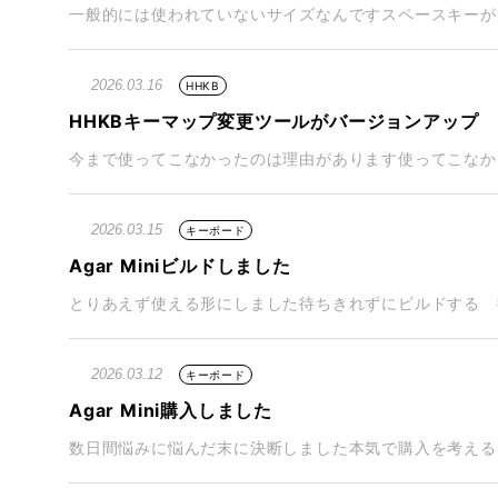
一般的には使われていないサイズなんですスペースキーがない A
2026.03.16
HHKB
HHKBキーマップ変更ツールがバージョンアップ
今まで使ってこなかったのは理由があります使ってこなかっ
2026.03.15
キーボード
Agar Miniビルドしました
とりあえず使える形にしました待ちきれずにビルドする 待ちに待
2026.03.12
キーボード
Agar Mini購入しました
数日間悩みに悩んだ末に決断しました本気で購入を考える Aga