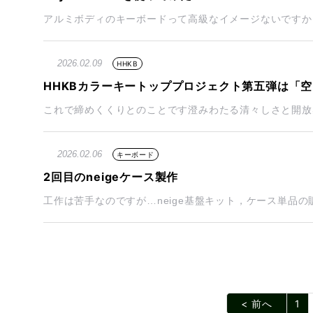
アルミボディのキーボードって高級なイメージないですか？
2026.02.09
HHKB
HHKBカラーキートッププロジェクト第五弾は「空
これで締めくくりとのことです澄みわたる清々しさと開放感
2026.02.06
キーボード
2回目のneigeケース製作
工作は苦手なのですが…neige基盤キット，ケース単品の
< 前へ
1