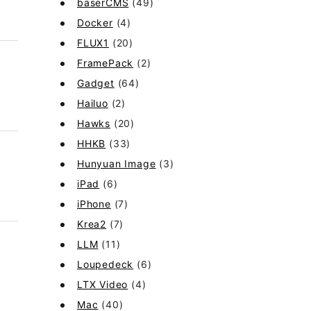
baserCMS
(49)
Docker
(4)
FLUX1
(20)
FramePack
(2)
Gadget
(64)
Hailuo
(2)
Hawks
(20)
HHKB
(33)
Hunyuan Image
(3)
iPad
(6)
iPhone
(7)
Krea2
(7)
LLM
(11)
Loupedeck
(6)
LTX Video
(4)
Mac
(40)