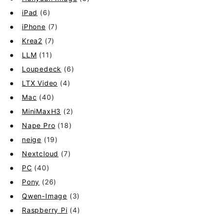
iPad
(6)
iPhone
(7)
Krea2
(7)
LLM
(11)
Loupedeck
(6)
LTX Video
(4)
Mac
(40)
MiniMaxH3
(2)
Nape Pro
(18)
neige
(19)
Nextcloud
(7)
PC
(40)
Pony
(26)
Qwen-Image
(3)
Raspberry Pi
(4)