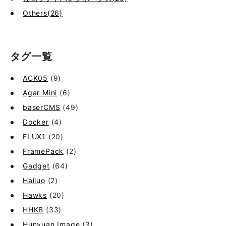
Others(26)
タグ一覧
ACK05
(9)
Agar Mini
(6)
baserCMS
(49)
Docker
(4)
FLUX1
(20)
FramePack
(2)
Gadget
(64)
Hailuo
(2)
Hawks
(20)
HHKB
(33)
Hunyuan Image
(3)