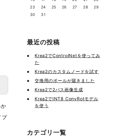
23
24
25
26
27
28
29
30
31
。
最近の投稿
Krea2でControlNetを使ってみ
た
Krea2のカスタムノードを試す
交換用のボールが届きました
Krea2で2パス画像生成
Krea2でINT8 ConvRotモデル
を使う
わか
イプ
カテゴリ一覧