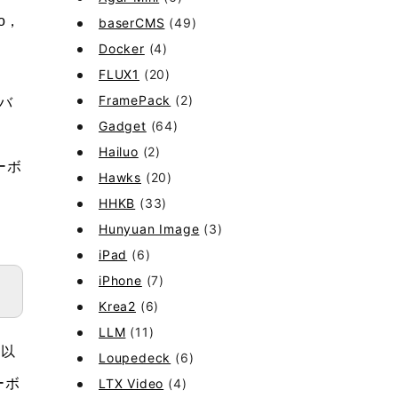
o，
baserCMS
(49)
Docker
(4)
FLUX1
(20)
FramePack
(2)
デバ
Gadget
(64)
Hailuo
(2)
ーボ
Hawks
(20)
。
HHKB
(33)
Hunyuan Image
(3)
iPad
(6)
iPhone
(7)
Krea2
(6)
LLM
(11)
B以
Loupedeck
(6)
ーボ
LTX Video
(4)