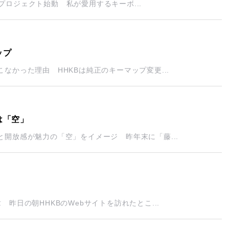
年プロジェクト始動 私が愛用するキーボ...
ップ
かった理由 HHKBは純正のキーマップ変更...
は「空」
開放感が魅力の「空」をイメージ 昨年末に「藤...
昨日の朝HHKBのWebサイトを訪れたとこ...