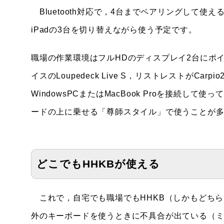
Bluetooth対応で，4台までペアリングして使えると
iPadの3台を切り替えながら使う予定です。
職場の作業環境はフルHDのディスプレイ2台にポインティ
イスのLoupedeck Live S，リストレストがCa
WindowsPCまたはMacBook Proを接続して使
ードの上に乗せる「尊師スタイル」で使うことが多いので，M
どこでもHHKBが使える
これで，自宅でも職場でもHHKB（しかもどちらもPr
外のキーボードを使うときに不具合が出ている（