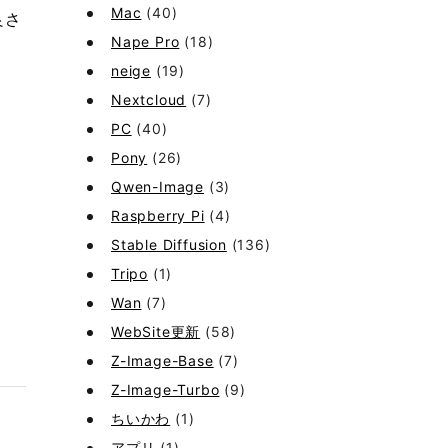
Mac
(40)
良さ
Nape Pro
(18)
neige
(19)
Nextcloud
(7)
PC
(40)
Pony
(26)
Qwen-Image
(3)
Raspberry Pi
(4)
Stable Diffusion
(136)
Tripo
(1)
Wan
(7)
WebSite更新
(58)
Z-Image-Base
(7)
Z-Image-Turbo
(9)
ちいかわ
(1)
アプリ
(1)