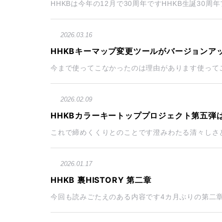
HHKBは今年の12月で30周年ですHHKB生誕30周
2026.03.16
HHKBキーマップ変更ツールがバージョンア
今まで使ってこなかったのは理由があります使ってこな
2026.02.09
HHKBカラーキートッププロジェクト第五弾
これで締めくくりとのことです澄みわたる清々しさと
2026.01.17
HHKB 裏HISTORY 第二章
今回も読みごたえのある内容です4カ月ぶりの第二章 