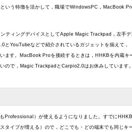
いう特徴を活かして，職場でWindowsPC，MacBook Pr
ングデバイスとしてApple Magic Trackpad，左手
rpio2.0とYouTubeなどで紹介されているガジェットを揃えて，
っています。MacBook Proを接続するときは，HHKBを内蔵キ
agic TrackpadとCarpio2.0はお休みしています
ofessional）が使えるようになりました。すでにHHK
ミスタイプが増える）ので，どこでも・どの端末でも同じキ