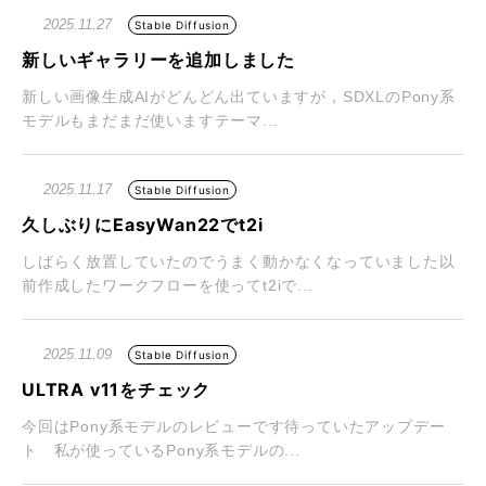
2025.11.27
Stable Diffusion
新しいギャラリーを追加しました
新しい画像生成AIがどんどん出ていますが，SDXLのPony系
モデルもまだまだ使いますテーマ...
2025.11.17
Stable Diffusion
久しぶりにEasyWan22でt2i
しばらく放置していたのでうまく動かなくなっていました以
前作成したワークフローを使ってt2iで...
2025.11.09
Stable Diffusion
ULTRA v11をチェック
今回はPony系モデルのレビューです待っていたアップデー
ト 私が使っているPony系モデルの...