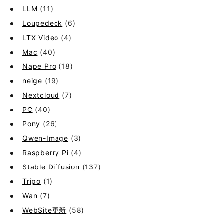
LLM
(11)
Loupedeck
(6)
LTX Video
(4)
Mac
(40)
Nape Pro
(18)
neige
(19)
Nextcloud
(7)
PC
(40)
Pony
(26)
Qwen-Image
(3)
Raspberry Pi
(4)
Stable Diffusion
(137)
Tripo
(1)
Wan
(7)
WebSite更新
(58)