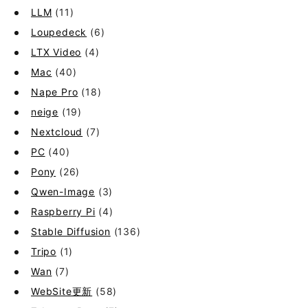
LLM
(11)
Loupedeck
(6)
LTX Video
(4)
Mac
(40)
Nape Pro
(18)
neige
(19)
Nextcloud
(7)
PC
(40)
Pony
(26)
Qwen-Image
(3)
Raspberry Pi
(4)
Stable Diffusion
(136)
Tripo
(1)
Wan
(7)
WebSite更新
(58)