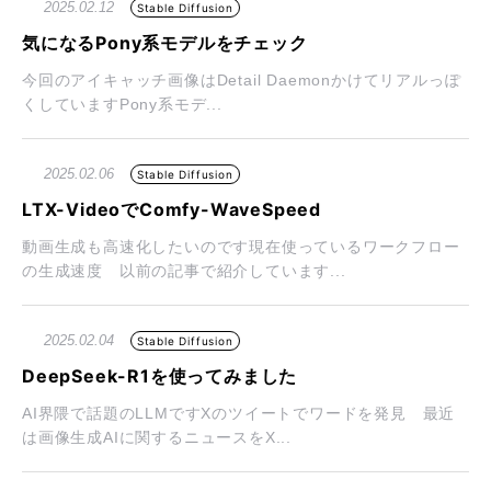
2025.02.12
Stable Diffusion
気になるPony系モデルをチェック
今回のアイキャッチ画像はDetail Daemonかけてリアルっぽ
くしていますPony系モデ...
2025.02.06
Stable Diffusion
LTX-VideoでComfy-WaveSpeed
動画生成も高速化したいのです現在使っているワークフロー
の生成速度 以前の記事で紹介しています...
2025.02.04
Stable Diffusion
DeepSeek-R1を使ってみました
AI界隈で話題のLLMですXのツイートでワードを発見 最近
は画像生成AIに関するニュースをX...