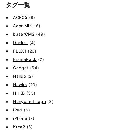
タグ一覧
ACK05
(9)
Agar Mini
(6)
baserCMS
(49)
Docker
(4)
FLUX1
(20)
FramePack
(2)
Gadget
(64)
Hailuo
(2)
Hawks
(20)
HHKB
(33)
Hunyuan Image
(3)
iPad
(6)
iPhone
(7)
Krea2
(6)