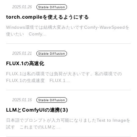
2025.01.26
Stable Diffusion
torch.compileを使えるようにする
Windows環境では結構大変みたいですComfy-WaveSpeedを
使いたい Comfy...
2025.01.21
Stable Diffusion
FLUX.1の高速化
FLUX.1は私の環境では負荷が大きいです。私の環境での
FLUX.1の生成速度 FLUX.1...
2025.01.16
Stable Diffusion
LLMとComfyUIの連携(3)
日本語でプロンプトが入力可能になりましたText to Imageを
試す これまでのLLMと...