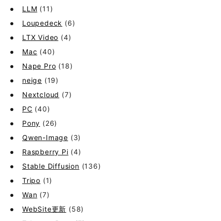
LLM
(11)
Loupedeck
(6)
LTX Video
(4)
Mac
(40)
Nape Pro
(18)
neige
(19)
Nextcloud
(7)
PC
(40)
Pony
(26)
Qwen-Image
(3)
Raspberry Pi
(4)
Stable Diffusion
(136)
Tripo
(1)
Wan
(7)
WebSite更新
(58)