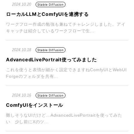
2024.10.20
Stable Diffusion
ローカルLLMとComfyUIを連携する
ワークフロー作成の勉強も兼ねてチャレンジしました。アイ
キャッチは紹介しているワークフローで生...
2024.10.18
Stable Diffusion
AdvancedLivePortrait使ってみました
これを使うと表情が細かく設定できますねComfyUIとWebUI
Forgeのフォルダを共有...
2024.10.16
Stable Diffusion
ComfyUIをインストール
難しそうなUIだけど…AdvancedLivePortraitを使ってみた
い 少し前にXのツ...