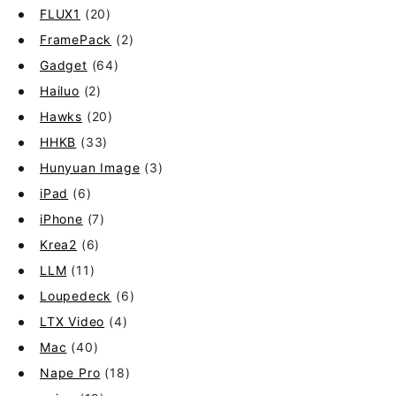
FLUX1
(20)
FramePack
(2)
Gadget
(64)
Hailuo
(2)
Hawks
(20)
HHKB
(33)
Hunyuan Image
(3)
iPad
(6)
iPhone
(7)
Krea2
(6)
LLM
(11)
Loupedeck
(6)
LTX Video
(4)
Mac
(40)
Nape Pro
(18)