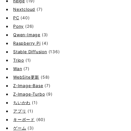
neige
(19)
Nextcloud
(7)
PC
(40)
Pony
(26)
Qwen-Image
(3)
Raspberry Pi
(4)
Stable Diffusion
(136)
Tripo
(1)
Wan
(7)
WebSite更新
(58)
Z-Image-Base
(7)
Z-Image-Turbo
(9)
ちいかわ
(1)
アプリ
(1)
キーボード
(60)
ゲーム
(3)