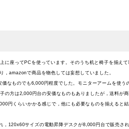
上に座ってPCを使っています。そのうち机と椅子を揃えて
たり，amazonで商品を物色しては妄想していました。
安価なものでも6,000円程度でした。モニターアームを使う
の方は2,000円台の安価なものもありましたが，送料が
000円くらいかかる感じで，他にも必要なものを揃えると
，120x60サイズの電動昇降デスクが8,000円台で販売さ