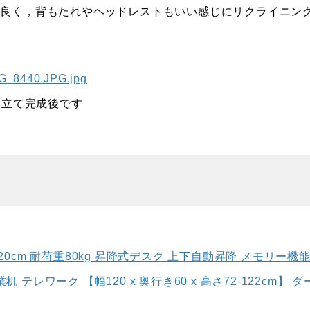
は良く，背もたれやヘッドレストもいい感じにリクライニン
み立て完成後です
20cm 耐荷重80kg 昇降式デスク 上下自動昇降 メモリー機能
テレワーク 【幅120 x 奥行き60 x 高さ72-122cm】 ダ