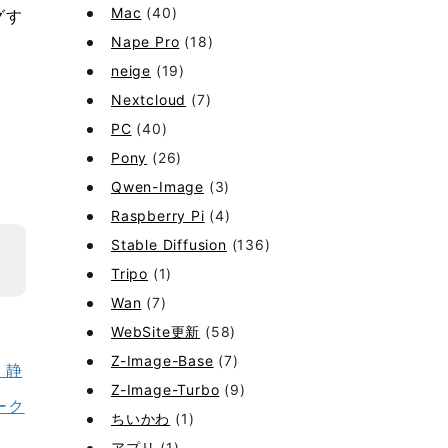
Mac
(40)
グす
Nape Pro
(18)
neige
(19)
Nextcloud
(7)
PC
(40)
Pony
(26)
Qwen-Image
(3)
Raspberry Pi
(4)
Stable Diffusion
(136)
Tripo
(1)
Wan
(7)
WebSite更新
(58)
Z-Image-Base
(7)
 静
Z-Image-Turbo
(9)
ーク
ちいかわ
(1)
アプリ
(1)