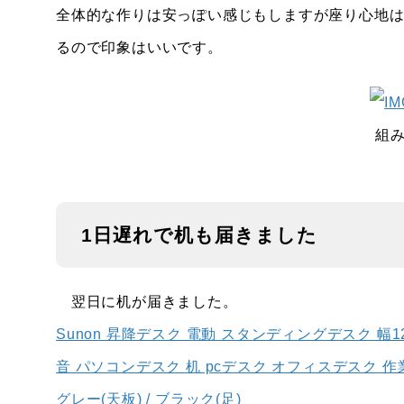
全体的な作りは安っぽい感じもしますが座り心地
るので印象はいいです。
組
1日遅れで机も届きました
翌日に机が届きました。
Sunon 昇降デスク 電動 スタンディングデスク 幅1
音 パソコンデスク 机 pcデスク オフィスデスク 作業机 
グレー(天板) / ブラック(足)