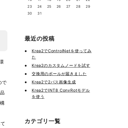
23
24
25
26
27
28
29
30
31
最近の投稿
Krea2でControlNetを使ってみ
た
環
Krea2のカスタムノードを試す
交換用のボールが届きました
Krea2で2パス画像生成
ので
Krea2でINT8 ConvRotモデル
商品
を使う
結構
カテゴリ一覧
れて