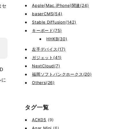
Apple(Mac,iPhone)関連(24)
はセ
baserCMS(54)
Stable Diffusion(142)
キーボード(75)
HHKB(30)
左手デバイス(17)
ガジェット(41)
NextCloud(7)
D
福岡ソフトバンクホークス(20)
ルに
Others(26)
タグ一覧
ACK05
(9)
Agar Mini
(6)