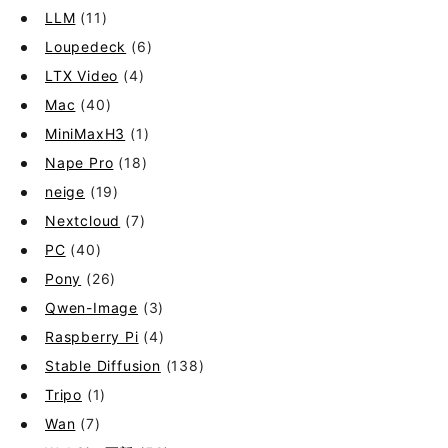
LLM
(11)
Loupedeck
(6)
LTX Video
(4)
Mac
(40)
MiniMaxH3
(1)
Nape Pro
(18)
neige
(19)
Nextcloud
(7)
PC
(40)
Pony
(26)
Qwen-Image
(3)
Raspberry Pi
(4)
Stable Diffusion
(138)
Tripo
(1)
Wan
(7)