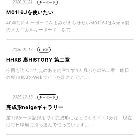
2026.01.21
キーボード
M0116Jを使いたい
40年前のキーボードをよみがえらせたいM0116JはApple製
のメカニカルキーボード 以前...
2026.01.17
HHKB
HHKB 裏HISTORY 第二章
今回も読みごたえのある内容です4カ月ぶりの第二章 昨日
の朝HHKBのWebサイトを訪れたとこ...
2025.12.13
キーボード
完成形neigeギャラリー
第1弾ケース記録用です完成形になってもうすぐ1カ月 現在
は毎日職場に持ち運んで使っています。...