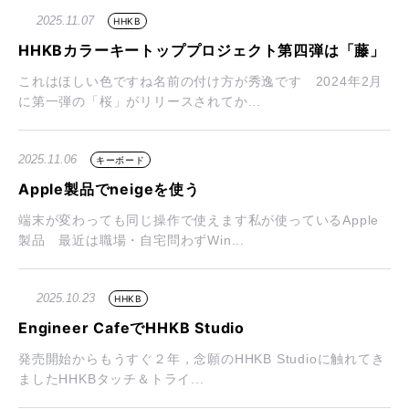
2025.11.07
HHKB
HHKBカラーキートッププロジェクト第四弾は「藤」
これはほしい色ですね名前の付け方が秀逸です 2024年2月
に第一弾の「桜」がリリースされてか...
2025.11.06
キーボード
Apple製品でneigeを使う
端末が変わっても同じ操作で使えます私が使っているApple
製品 最近は職場・自宅問わずWin...
2025.10.23
HHKB
Engineer CafeでHHKB Studio
発売開始からもうすぐ２年，念願のHHKB Studioに触れてき
ましたHHKBタッチ＆トライ...