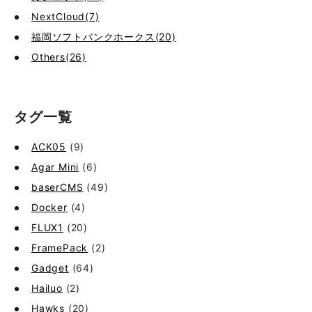
NextCloud(7)
福岡ソフトバンクホークス(20)
Others(26)
タグ一覧
ACK05
(9)
Agar Mini
(6)
baserCMS
(49)
Docker
(4)
FLUX1
(20)
FramePack
(2)
Gadget
(64)
Hailuo
(2)
Hawks
(20)