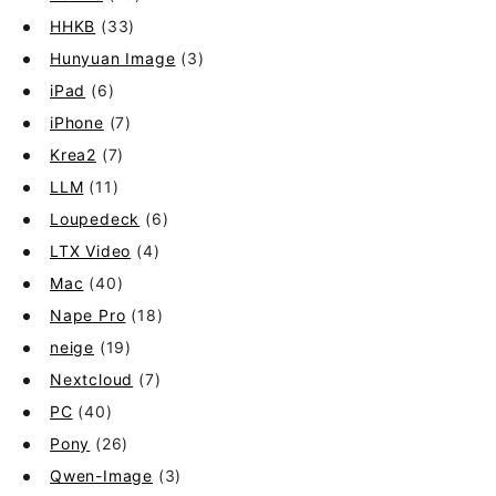
HHKB
(33)
Hunyuan Image
(3)
iPad
(6)
iPhone
(7)
Krea2
(7)
LLM
(11)
Loupedeck
(6)
LTX Video
(4)
Mac
(40)
Nape Pro
(18)
neige
(19)
Nextcloud
(7)
PC
(40)
Pony
(26)
Qwen-Image
(3)