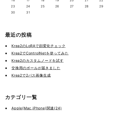
16
17
18
19
20
21
22
23
24
25
26
27
28
29
30
31
最近の投稿
Krea2のLoRAで顔変化チェック
Krea2でControlNetを使ってみた
Krea2のカスタムノードを試す
交換用のボールが届きました
Krea2で2パス画像生成
カテゴリ一覧
Apple(Mac,iPhone)関連(24)