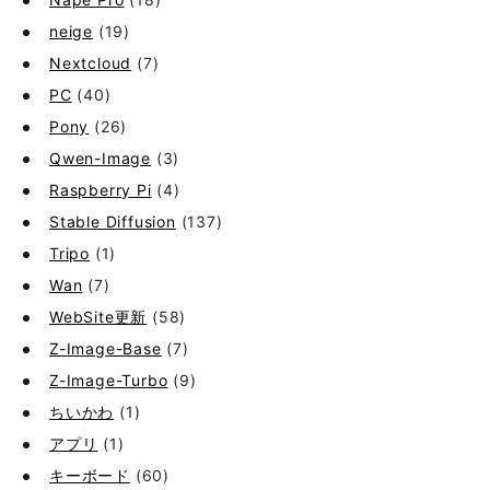
neige
(19)
Nextcloud
(7)
PC
(40)
Pony
(26)
Qwen-Image
(3)
Raspberry Pi
(4)
Stable Diffusion
(137)
Tripo
(1)
Wan
(7)
WebSite更新
(58)
Z-Image-Base
(7)
Z-Image-Turbo
(9)
ちいかわ
(1)
アプリ
(1)
キーボード
(60)