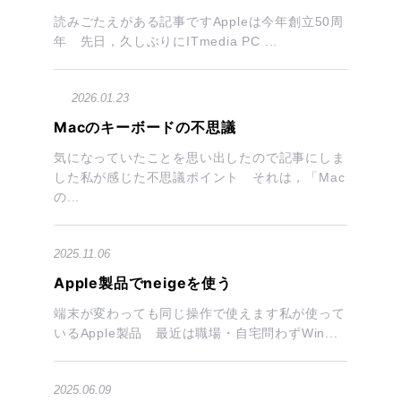
読みごたえがある記事ですAppleは今年創立50周
年 先日，久しぶりにITmedia PC ...
2026.01.23
Macのキーボードの不思議
気になっていたことを思い出したので記事にしま
した私が感じた不思議ポイント それは，「Mac
の...
2025.11.06
Apple製品でneigeを使う
端末が変わっても同じ操作で使えます私が使って
いるApple製品 最近は職場・自宅問わずWin...
2025.06.09