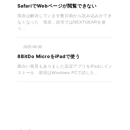
SafariでWebページが閲覧できない
現在は解決しています数日前から読み込みができ
なくなった 現在，自宅ではNEXTGEARを使
う...
2025.04.06
8BitDo MicroをiPadで使う
面白い発見もありました設定アプリをiPadにイン
ストール 前回はWindows PCで試した...