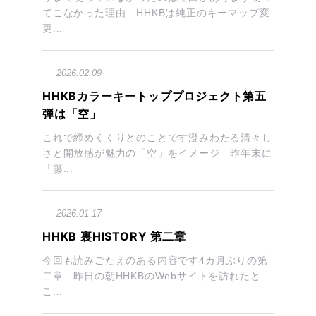
てこなかった理由 HHKBは純正のキーマップ変
更...
2026.02.09
HHKBカラーキートッププロジェクト第五
弾は「空」
これで締めくくりとのことです澄みわたる清々し
さと開放感が魅力の「空」をイメージ 昨年末に
「藤...
2026.01.17
HHKB 裏HISTORY 第二章
今回も読みごたえのある内容です4カ月ぶりの第
二章 昨日の朝HHKBのWebサイトを訪れたと
こ...