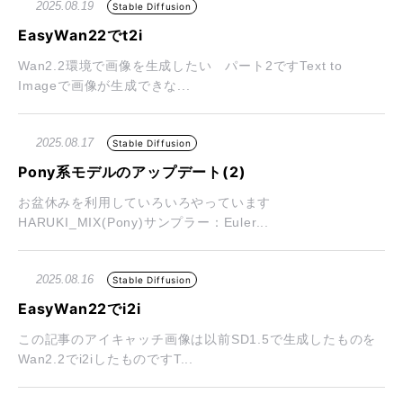
2025.08.19
Stable Diffusion
EasyWan22でt2i
Wan2.2環境で画像を生成したい パート2ですText to
Imageで画像が生成できな...
2025.08.17
Stable Diffusion
Pony系モデルのアップデート(2)
お盆休みを利用していろいろやっています
HARUKI_MIX(Pony)サンプラー：Euler...
2025.08.16
Stable Diffusion
EasyWan22でi2i
この記事のアイキャッチ画像は以前SD1.5で生成したものを
Wan2.2でi2iしたものですT...