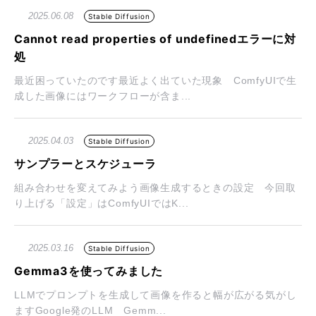
2025.06.08
Stable Diffusion
Cannot read properties of undefinedエラーに対
処
最近困っていたのです最近よく出ていた現象 ComfyUIで生
成した画像にはワークフローが含ま...
2025.04.03
Stable Diffusion
サンプラーとスケジューラ
組み合わせを変えてみよう画像生成するときの設定 今回取
り上げる「設定」はComfyUIではK...
2025.03.16
Stable Diffusion
Gemma3を使ってみました
LLMでプロンプトを生成して画像を作ると幅が広がる気がし
ますGoogle発のLLM Gemm...